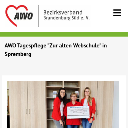
Kids & Teens
AWO Tagespflege "Zur alten Webschule" in
Spremberg
Senioren
Menschen mit Behinderung
Beratung & Hilfe
Begegnung
Bildung