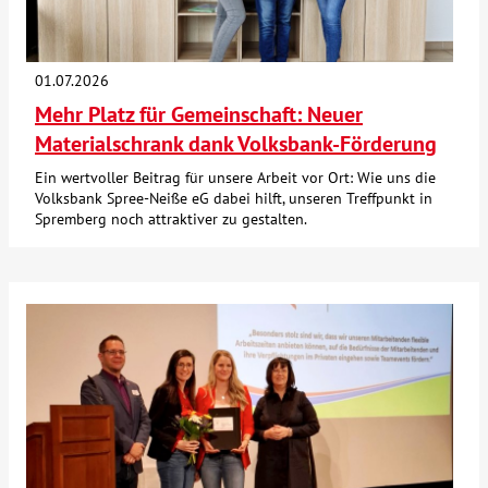
Über uns
01.07.2026
Veranstaltungen
Mehr Platz für Gemeinschaft: Neuer
Materialschrank dank Volksbank-Förderung
Spenden
Ein wertvoller Beitrag für unsere Arbeit vor Ort: Wie uns die
Volksbank Spree-Neiße eG dabei hilft, unseren Treffpunkt in
Spremberg noch attraktiver zu gestalten.
Mitmachen
Karriere
Ausbildung
Glossar
Suche