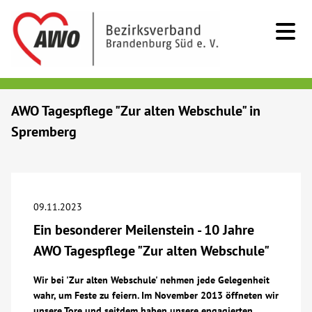
Kids & Teens
AWO Tagespflege "Zur alten Webschule" in
Spremberg
Senioren
Menschen mit Behinderung
09.11.2023
Beratung & Hilfe
Ein besonderer Meilenstein - 10 Jahre
AWO Tagespflege "Zur alten Webschule"
Begegnung
Wir bei 'Zur alten Webschule' nehmen jede Gelegenheit
wahr, um Feste zu feiern. Im November 2013 öffneten wir
Bildung
unsere Tore und seitdem haben unsere engagierten