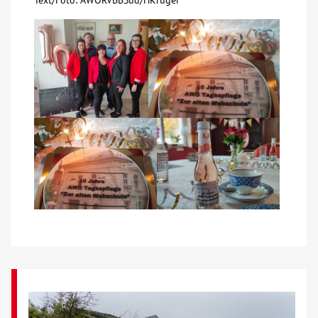
Text/Foto: AWORVBBSüd/HKrüger
Kontakt
AWO BB Süd