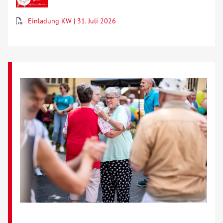
Über uns
Einladung KW | 31. Juli 2026
Veranstaltungen
Spenden
Mitmachen
Karriere
Ausbildung
Glossar
Suche