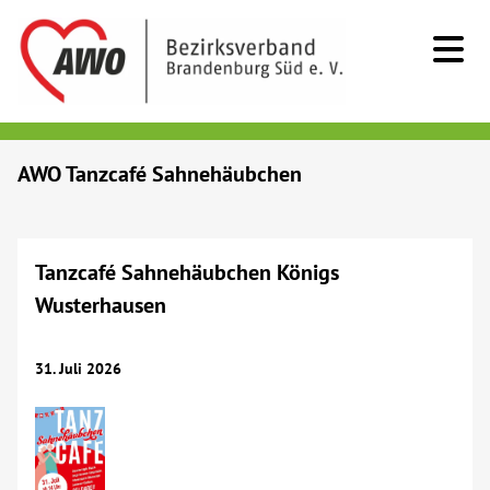
Kids & Teens
AWO Tanzcafé Sahnehäubchen
Senioren
Tanzcafé Sahnehäubchen Königs
Menschen mit Behinderung
Wusterhausen
Beratung & Hilfe
31. Juli 2026
Begegnung
Bildung