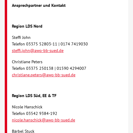
Ansprechpartner und Kontakt
Kontakt
Region LDS Nord
AWO BB Süd
Steffi John
Telefon 03375 52803-11 | 0174 7419030
steffi.john@awo-bb-sued.de
Christiane Peters
Telefon 03375 250138 | 01590 4294007
christiane.peters@awo-bb-sued.de
Region LDS Süd, EE & TF
Nicole Hanschick
Telefon 03542 9384-192
nicole.hanschick@awo-bb-sued.de
Bärbel Stuck