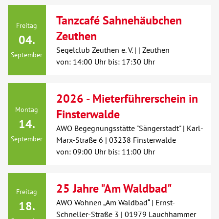
Über uns
Tanzcafé Sahnehäubchen
Freitag
Zeuthen
04.
Veranstaltungen
Segelclub Zeuthen e. V. | | Zeuthen
September
von: 14:00 Uhr bis: 17:30 Uhr
Spenden
2026 - Mieterführerschein in
Mitmachen
Montag
Finsterwalde
14.
AWO Begegnungsstätte "Sängerstadt" | Karl-
Karriere
September
Marx-Straße 6 | 03238 Finsterwalde
von: 09:00 Uhr bis: 11:00 Uhr
Ausbildung
Glossar
25 Jahre "Am Waldbad"
Freitag
AWO Wohnen „Am Waldbad“ | Ernst-
18.
Suche
Schneller-Straße 3 | 01979 Lauchhammer