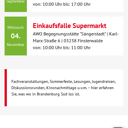
September
von: 10:00 Uhr bis: 17:00 Uhr
Kontakt
Einkaufsfalle Supermarkt
Mittwoch
AWO BB Süd
AWO Begegnungsstätte "Sängerstadt" | Karl-
04.
Marx-Straße 6 | 03238 Finsterwalde
November
von: 10:00 Uhr bis: 11:00 Uhr
Fachveranstaltungen, Sommerfeste, Lesungen, Jugendreisen,
Diskussionsrunden, Kinonachmittage u.v.m. – hier erfahren
Sie, was wo in Brandenburg Süd los ist.