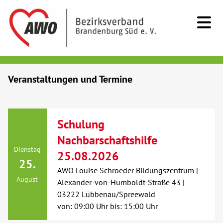
Kids & Teens
Veranstaltungen und Termine
Senioren
Schulung
Menschen mit Behinderung
Nachbarschaftshilfe
Dienstag
25.08.2026
Beratung & Hilfe
25.
AWO Louise Schroeder Bildungszentrum |
August
Alexander-von-Humboldt-Straße 43 |
Begegnung
03222 Lübbenau/Spreewald
von: 09:00 Uhr bis: 15:00 Uhr
Bildung