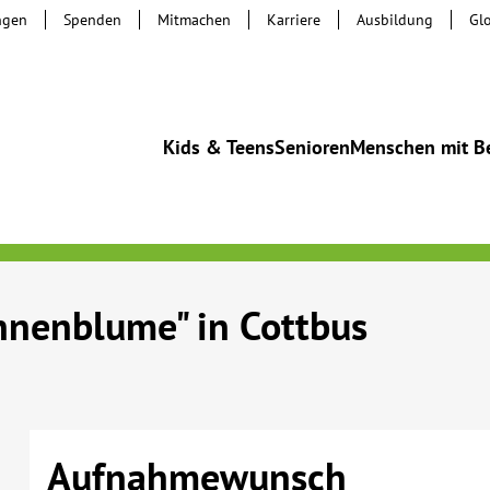
ngen
Spenden
Mitmachen
Karriere
Ausbildung
Gl
Kids & Teens
Senioren
Menschen mit B
nnenblume" in Cottbus
Aufnahmewunsch