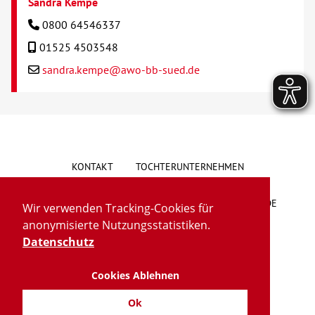
Sandra Kempe
0800 64546337
01525 4503548
sandra.kempe@awo-bb-sued.de
KONTAKT
TOCHTERUNTERNEHMEN
HINWEISGEBERSYSTEM
VORSCHLAG/BESCHWERDE
Wir verwenden Tracking-Cookies für
anonymisierte Nutzungsstatistiken.
LIEFERKETTENGESETZ
BARRIEREFREIHEIT
Datenschutz
Cookies Ablehnen
IMPRESSUM
DATENSCHUTZ
TRANSPARENZ
Ok