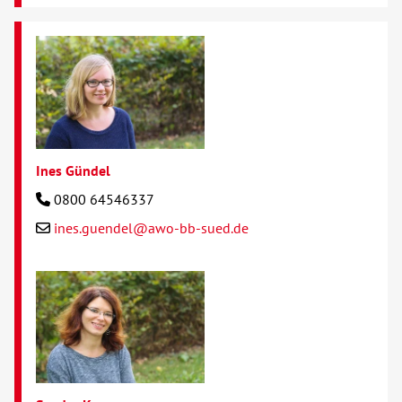
Ines Gündel
0800 64546337
ines.guendel@awo-bb-sued.de