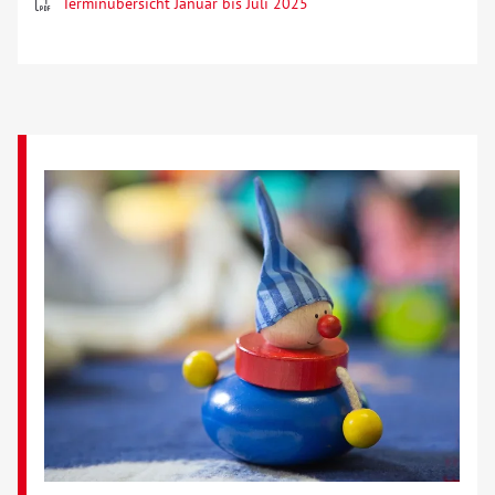
Terminübersicht Januar bis Juli 2025
Über uns
Veranstaltungen
Spenden
Mitmachen
Karriere
Ausbildung
Glossar
Suche