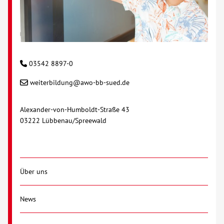
Über uns
Veranstaltungen
03542 8897-0
Spenden
weiterbildung@awo-bb-sued.de
Mitmachen
Alexander-von-Humboldt-Straße 43
03222 Lübbenau/Spreewald
Karriere
Ausbildung
Über uns
Glossar
News
Suche