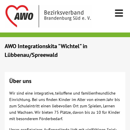
Kids & Teens
AWO Integrationskita "Wichtel" in
Lübbenau/Spreewald
Senioren
Menschen mit Behinderung
Über uns
Beratung & Hilfe
Wir sind eine integrative, teiloffene und familienfreundliche
Einrichtung. Bei uns finden Kinder im Alter von einem Jahr bis
zum Schuleintritt einen liebevollen Ort zum Spielen, Lernen
Begegnung
und Wachsen. Wir bieten 75 Plätze, davon bis zu 10 für Kinder
mit besonderem Förderbedarf.
Bildung
Unser großzügiges Außengelände lädt mit vielfältigen Spiel-,