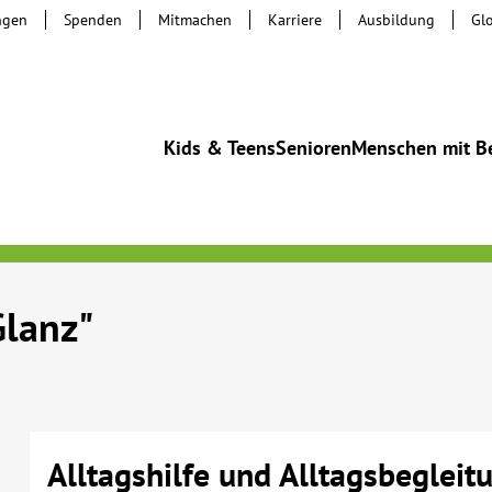
ngen
Spenden
Mitmachen
Karriere
Ausbildung
Gl
Kids & Teens
Senioren
Menschen mit B
Glanz"
Alltagshilfe und Alltagsbegleit