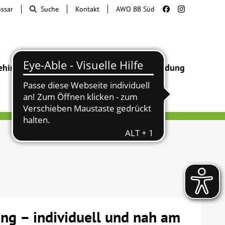
ossar
Suche
Kontakt
AWO BB Süd
ehinderung
Beratung & Hilfe
Begegnung
Bildung
ung – individuell und nah am