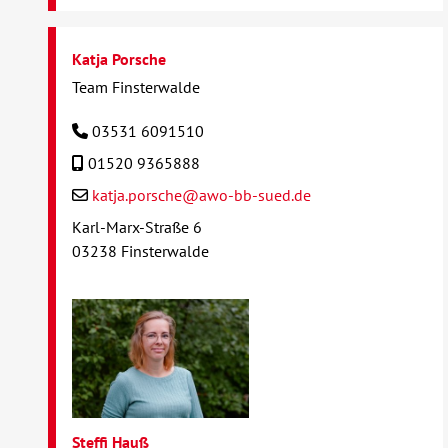
Katja Porsche
Team Finsterwalde
03531 6091510
01520 9365888
katja.porsche@awo-bb-sued.de
Karl-Marx-Straße 6
03238 Finsterwalde
Steffi Hauß