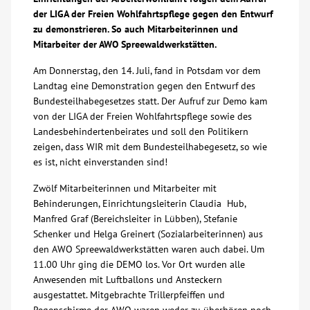
der LIGA der Freien Wohlfahrtspflege gegen den Entwurf
Über uns
zu demonstrieren. So auch Mitarbeiterinnen und
Mitarbeiter der AWO Spreewaldwerkstätten.
Veranstaltungen
Am Donnerstag, den 14. Juli, fand in Potsdam vor dem
Landtag eine Demonstration gegen den Entwurf des
Bundesteilhabegesetzes statt. Der Aufruf zur Demo kam
Spenden
von der LIGA der Freien Wohlfahrtspflege sowie des
Landesbehindertenbeirates und soll den Politikern
Mitmachen
zeigen, dass WIR mit dem Bundesteilhabegesetz, so wie
es ist, nicht einverstanden sind!
Karriere
Zwölf Mitarbeiterinnen und Mitarbeiter mit
Behinderungen, Einrichtungsleiterin Claudia Hub,
Manfred Graf (Bereichsleiter in Lübben), Stefanie
Ausbildung
Schenker und Helga Greinert (Sozialarbeiterinnen) aus
den AWO Spreewaldwerkstätten waren auch dabei. Um
Glossar
11.00 Uhr ging die DEMO los. Vor Ort wurden alle
Anwesenden mit Luftballons und Ansteckern
ausgestattet. Mitgebrachte Trillerpfeiffen und
Suche