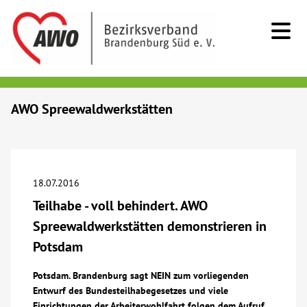
Kids & Teens
AWO Spreewaldwerkstätten
Senioren
Menschen mit Behinderung
18.07.2016
Teilhabe - voll behindert. AWO
Beratung & Hilfe
Spreewaldwerkstätten demonstrieren in
Potsdam
Begegnung
Potsdam. Brandenburg sagt NEIN zum vorliegenden
Entwurf des Bundesteilhabegesetzes und viele
Bildung
Einrichtungen der Arbeiterwohlfahrt folgen dem Aufruf