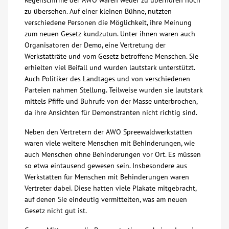
Regenschirme der AWO waren weder zu überhören noch
zu übersehen. Auf einer kleinen Bühne, nutzten
Kontakt
verschiedene Personen die Möglichkeit, ihre Meinung
zum neuen Gesetz kundzutun. Unter ihnen waren auch
Organisatoren der Demo, eine Vertretung der
AWO BB Süd
Werkstatträte und vom Gesetz betroffene Menschen. Sie
erhielten viel Beifall und wurden lautstark unterstützt.
Auch Politiker des Landtages und von verschiedenen
Parteien nahmen Stellung. Teilweise wurden sie lautstark
mittels Pfiffe und Buhrufe von der Masse unterbrochen,
da ihre Ansichten für Demonstranten nicht richtig sind.
Neben den Vertretern der AWO Spreewaldwerkstätten
waren viele weitere Menschen mit Behinderungen, wie
auch Menschen ohne Behinderungen vor Ort. Es müssen
so etwa eintausend gewesen sein. Insbesondere aus
Werkstätten für Menschen mit Behinderungen waren
Vertreter dabei. Diese hatten viele Plakate mitgebracht,
auf denen Sie eindeutig vermittelten, was am neuen
Gesetz nicht gut ist.