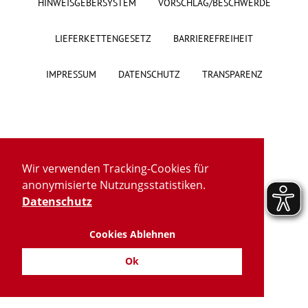
HINWEISGEBERSYSTEM
VORSCHLAG/BESCHWERDE
Über uns
LIEFERKETTENGESETZ
BARRIEREFREIHEIT
Veranstaltungen
IMPRESSUM
DATENSCHUTZ
TRANSPARENZ
Spenden
Mitmachen
Wir verwenden Tracking-Cookies für
Karriere
anonymisierte Nutzungsstatistiken.
Datenschutz
Ausbildung
Cookies Ablehnen
Glossar
Ok
Suche