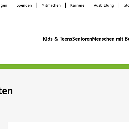
ngen
Spenden
Mitmachen
Karriere
Ausbildung
Gl
Kids & Teens
Senioren
Menschen mit B
ten