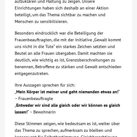
aufzuklären und Haltung zu zeigen. Unsere
Einrichtungen haben sich deshalb an einer Aktion
Über uns
beteiligt, um das Thema sichtbar zu machen und
Menschen zu sensibilisieren.
Veranstaltungen
Besonders eindrücklich war die Beteiligung der
Frauenbeauftragten, die mit der Initiative „Gewalt kommt
Spenden
uns nicht in die Tüte“ ein starkes Zeichen setzten und
Beutel an alle Frauen übergaben. Damit machten sie
deutlich, wie wichtig es ist, Grenzüberschreitungen zu
Mitmachen
benennen, Betroffene zu stärken und Gewalt entschieden
entgegenzutreten.
Karriere
Ihre Aussagen sprechen für sich:
„
Mein Körper ist meiner und geht niemanden etwas an!
“
Ausbildung
– Frauenbeauftragte
„
Entweder wir sind alle gleich oder wir können es gleich
lassen!
“ – Bewohnerin
Glossar
Diese Stimmen zeigen, wie bedeutsam es ist, weiter über
das Thema zu sprechen, aufmerksam zu bleiben und
Suche