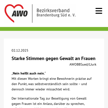
Kids & Teens
Senioren
02.12.2025
Starke Stimmen gegen Gewalt an Frauen
Menschen mit Behinderung
AWOBBSued/LJurk
„
Nein heißt auch nein.
“
Beratung & Hilfe
Mit diesen Worten bringt eine Bewohnerin präzise auf
den Punkt, was selbstverständlich sein sollte – und
Begegnung
dennoch immer wieder missachtet wird.
Der Internationale Tag zur Beseitigung von Gewalt
Bildung
gegen Frauen ist ein Anlass, darüber zu sprechen,