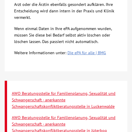
Arzt oder die Ärztin ebenfalls gesondert aufklären. Ihre
Über uns
Entscheidung wird dann intern in der Praxis und Klinik
vermerkt.
Veranstaltungen
Wenn einmal Daten in Ihre ePA aufgenommen wurden,
müssen Sie diese bei Bedarf selbst aktiv löschen oder
löschen lassen. Das passiert nicht automatisch.
Spenden
Weitere Informationen unter:
Die ePA für alle | BMG
Mitmachen
Karriere
AWO Beratungsstelle für Familienplanung, Sexualität und
Ausbildung
Schwangerschaft - anerkannte
Schwangerschaftskonfliktberatungsstelle in Luckenwalde
Glossar
AWO Beratungsstelle für Familienplanung, Sexualität und
Schwangerschaft - anerkannte
Suche
Schwangerschaftskonfliktberatungsstelle in Jüterbog