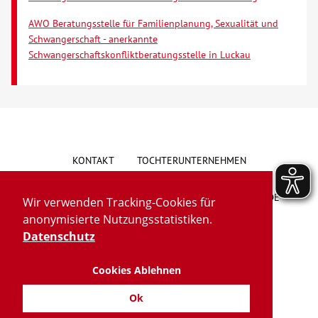
AWO Beratungsstelle für Familienplanung, Sexualität und
Kontakt
Schwangerschaft - anerkannte
Schwangerschaftskonfliktberatungsstelle in Luckau
AWO BB Süd
KONTAKT
TOCHTERUNTERNEHMEN
HINWEISGEBERSYSTEM
VORSCHLAG/BESCHWERDE
Wir verwenden Tracking-Cookies für
anonymisierte Nutzungsstatistiken.
LIEFERKETTENGESETZ
BARRIEREFREIHEIT
Datenschutz
Cookies Ablehnen
IMPRESSUM
DATENSCHUTZ
TRANSPARENZ
Ok