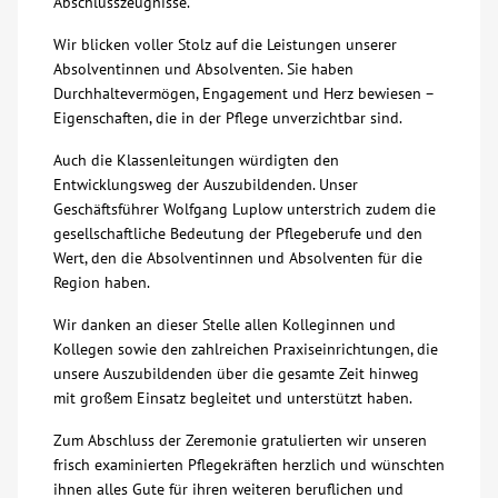
Abschlusszeugnisse.
Über uns
Wir blicken voller Stolz auf die Leistungen unserer
Absolventinnen und Absolventen. Sie haben
Durchhaltevermögen, Engagement und Herz bewiesen –
Veranstaltungen
Eigenschaften, die in der Pflege unverzichtbar sind.
Auch die Klassenleitungen würdigten den
Spenden
Entwicklungsweg der Auszubildenden. Unser
Geschäftsführer Wolfgang Luplow unterstrich zudem die
Mitmachen
gesellschaftliche Bedeutung der Pflegeberufe und den
Wert, den die Absolventinnen und Absolventen für die
Region haben.
Karriere
Wir danken an dieser Stelle allen Kolleginnen und
Kollegen sowie den zahlreichen Praxiseinrichtungen, die
Ausbildung
unsere Auszubildenden über die gesamte Zeit hinweg
mit großem Einsatz begleitet und unterstützt haben.
Glossar
Zum Abschluss der Zeremonie gratulierten wir unseren
frisch examinierten Pflegekräften herzlich und wünschten
Suche
ihnen alles Gute für ihren weiteren beruflichen und