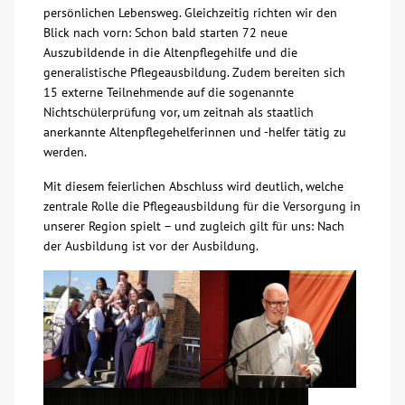
persönlichen Lebensweg. Gleichzeitig richten wir den
Blick nach vorn: Schon bald starten 72 neue
Kontakt
Auszubildende in die Altenpflegehilfe und die
generalistische Pflegeausbildung. Zudem bereiten sich
AWO BB Süd
15 externe Teilnehmende auf die sogenannte
Nichtschülerprüfung vor, um zeitnah als staatlich
anerkannte Altenpflegehelferinnen und -helfer tätig zu
werden.
Mit diesem feierlichen Abschluss wird deutlich, welche
zentrale Rolle die Pflegeausbildung für die Versorgung in
unserer Region spielt – und zugleich gilt für uns: Nach
der Ausbildung ist vor der Ausbildung.