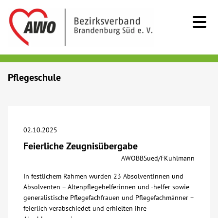
Kids & Teens
Pflegeschule
Senioren
Menschen mit Behinderung
02.10.2025
Feierliche Zeugnisübergabe
Beratung & Hilfe
AWOBBSued/FKuhlmann
In festlichem Rahmen wurden 23 Absolventinnen und
Begegnung
Absolventen – Altenpflegehelferinnen und -helfer sowie
generalistische Pflegefachfrauen und Pflegefachmänner –
Bildung
feierlich verabschiedet und erhielten ihre