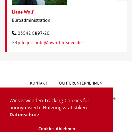
Liane Wolf
Büroadministration
03542 8897-20
pflegeschule@awo-bb-sued.de
KONTAKT
TOCHTERUNTERNEHMEN
HINWEISGEBERSYSTEM
VORSCHLAG/BESCHWERDE
Wir verwenden Tracking-Cookies für
anonymisierte Nutzungsstatistiken.
LIEFERKETTENGESETZ
BARRIEREFREIHEIT
Datenschutz
Cookies Ablehnen
IMPRESSUM
DATENSCHUTZ
TRANSPARENZ