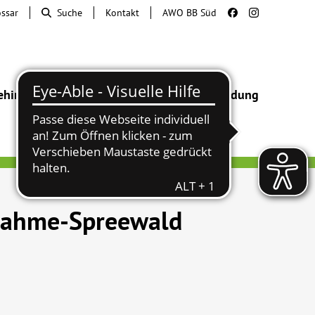
ossar
Suche
Kontakt
AWO BB Süd
ehinderung
Beratung & Hilfe
Begegnung
Bildung
 Dahme-Spreewald