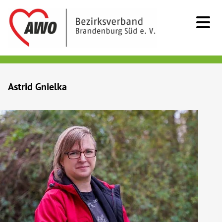
Kids & Teens
Astrid Gnielka
Senioren
Menschen mit Behinderung
Beratung & Hilfe
Begegnung
Bildung