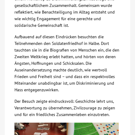
gesellschaftlichem Zusammenhalt. Gemeinsam wurde
Über uns
reflektiert, wie Benachteiligung im Alltag entsteht und
wie wichtig Engagement für eine gerechte und
solidarische Gemeinschaft ist.
Veranstaltungen
Aufbauend auf diesen Eindrücken besuchten die
Teilnehmenden den Soldatenfriedhof in Halbe. Dort
Spenden
tauchten sie in die Biografien von Menschen ein, die den
Zweiten Weltkrieg erlebt hatten, und hörten von deren
Mitmachen
Ängsten, Hoffnungen und Schicksalen. Die
Auseinandersetzung machte deutlich, wie wertvoll
Frieden und Freiheit sind – und dass ein respektvolles
Karriere
Miteinander unabdingbar ist, um Diskriminierung und
Hass entgegenzuwirken.
Ausbildung
Der Besuch zeigte eindrucksvoll: Geschichte lehrt uns,
Verantwortung zu übernehmen, Zivilcourage zu zeigen
Glossar
und für ein friedliches Zusammenleben einzutreten.
Suche