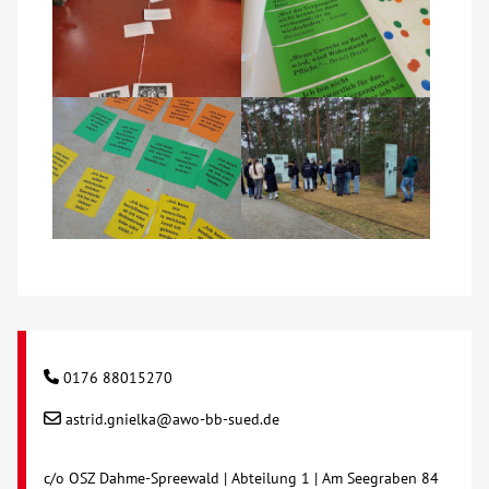
Kontakt
AWO BB Süd
0176 88015270
astrid.gnielka@awo-bb-sued.de
c/o OSZ Dahme-Spreewald | Abteilung 1 | Am Seegraben 84