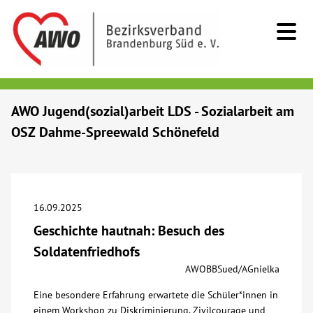
Kids & Teens
AWO Jugend(sozial)arbeit LDS - Sozialarbeit am
OSZ Dahme-Spreewald Schönefeld
Senioren
Menschen mit Behinderung
16.09.2025
Beratung & Hilfe
Geschichte hautnah: Besuch des
Soldatenfriedhofs
Begegnung
AWOBBSued/AGnielka
Eine besondere Erfahrung erwartete die Schüler*innen in
Bildung
einem Workshop zu Diskriminierung, Zivilcourage und