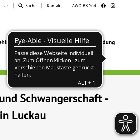
ossar
Suche
Kontakt
AWO BB Süd
ehinderung
Beratung & Hilfe
Begegnung
Bildung
 und Schwangerschaft -
 in Luckau