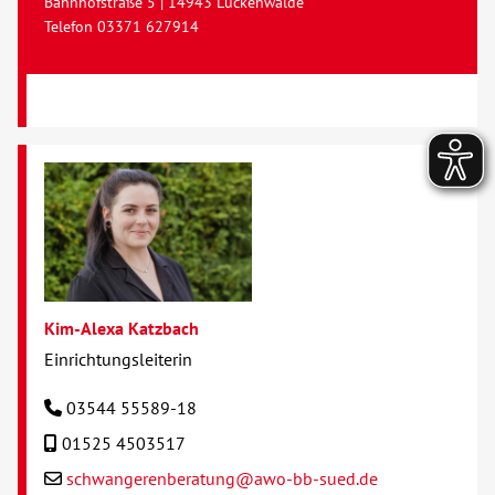
Bahnhofstraße 5 | 14943 Luckenwalde
Telefon 03371 627914
Kim-Alexa Katzbach
Einrichtungsleiterin
03544 55589-18
01525 4503517
schwangerenberatung@awo-bb-sued.de