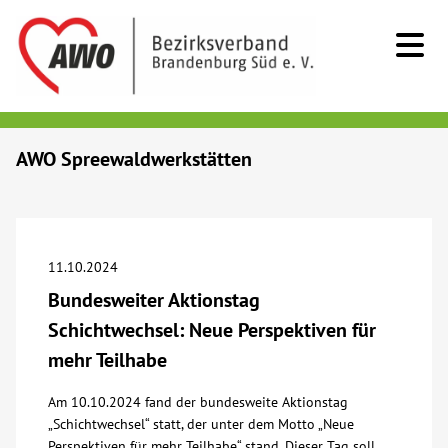
Kids & Teens
AWO Spreewaldwerkstätten
Senioren
Menschen mit Behinderung
11.10.2024
Bundesweiter Aktionstag
Beratung & Hilfe
Schichtwechsel: Neue Perspektiven für
mehr Teilhabe
Begegnung
Am 10.10.2024 fand der bundesweite Aktionstag
„Schichtwechsel“ statt, der unter dem Motto „Neue
Bildung
Perspektiven für mehr Teilhabe“ stand. Dieser Tag soll