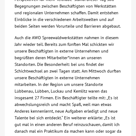
Begegnungen zwischen Beschäftigten von Werkstätten
Über uns
und regionalen Unternehmen schaffen. Damit entstehen
Einblicke in die verschiedenen Arbeitswelten und auf
beiden Seiten werden Vorurteile und Barrieren abgebaut.
Veranstaltungen
Auch die AWO Spreewaldwerkstätten nahmen in diesem
Jahr wieder teil. Bereits zum fünften Mal schickten wir
Spenden
unsere Beschäftigten in externe Unternehmen und
begrüßten deren Mitarbeiter*innen an unseren
Mitmachen
Standorten. Die Besonderheit: bei uns findet der
Schichtwechsel an zwei Tagen statt. Am Mittwoch durften
unsere Beschäftigten in externe Unternehmen
Karriere
mitarbeiten. In der Region um unsere Standorte
Lübbenau, Lübben, Luckau und Kemlitz waren das
Ausbildung
insgesamt 27 Firmen. Ein Beschäftigter teilte mit: „Es ist
abwechslungsreich und macht Spaß, weil man etwas
Anderes kennenlernt, neue Aufgaben erledigt und neue
Glossar
Talente bei sich entdeckt.“ Ein weiterer erklärte: „Es ist
gut mal in einen anderen Beruf reinzuschauen, damit ich
danach mal ein Praktikum da machen kann oder sogar da
Suche