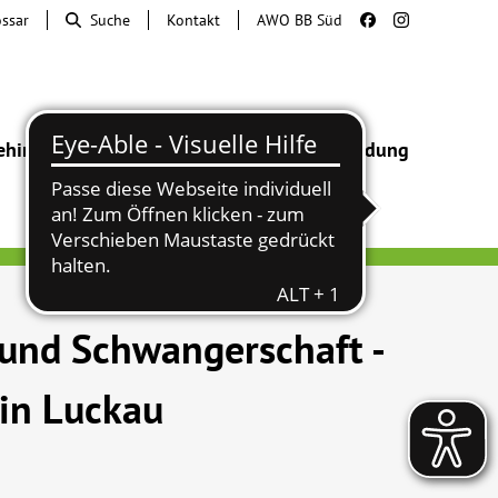
ossar
Suche
Kontakt
AWO BB Süd
ehinderung
Beratung & Hilfe
Begegnung
Bildung
 und Schwangerschaft -
 in Luckau