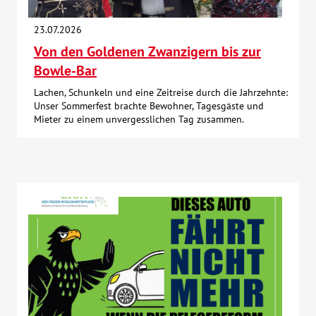
Über uns
23.07.2026
Von den Goldenen Zwanzigern bis zur
Veranstaltungen
Bowle-Bar
Lachen, Schunkeln und eine Zeitreise durch die Jahrzehnte:
Spenden
Unser Sommerfest brachte Bewohner, Tagesgäste und
Mieter zu einem unvergesslichen Tag zusammen.
Mitmachen
Karriere
Ausbildung
Glossar
Suche