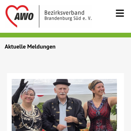
Kids & Teens
Aktuelle Meldungen
Senioren
Menschen mit Behinderung
Beratung & Hilfe
Begegnung
Bildung