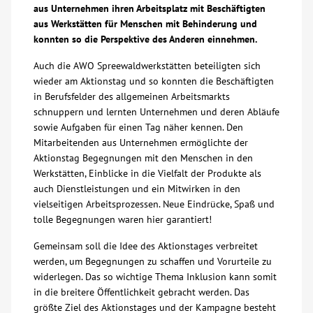
aus Unternehmen ihren Arbeitsplatz mit Beschäftigten
Über uns
aus Werkstätten für Menschen mit Behinderung und
konnten so die Perspektive des Anderen einnehmen.
Veranstaltungen
Auch die AWO Spreewaldwerkstätten beteiligten sich
wieder am Aktionstag und so konnten die Beschäftigten
in Berufsfelder des allgemeinen Arbeitsmarkts
Spenden
schnuppern und lernten Unternehmen und deren Abläufe
sowie Aufgaben für einen Tag näher kennen. Den
Mitarbeitenden aus Unternehmen ermöglichte der
Mitmachen
Aktionstag Begegnungen mit den Menschen in den
Werkstätten, Einblicke in die Vielfalt der Produkte als
Karriere
auch Dienstleistungen und ein Mitwirken in den
vielseitigen Arbeitsprozessen. Neue Eindrücke, Spaß und
tolle Begegnungen waren hier garantiert!
Ausbildung
Gemeinsam soll die Idee des Aktionstages verbreitet
werden, um Begegnungen zu schaffen und Vorurteile zu
Glossar
widerlegen. Das so wichtige Thema Inklusion kann somit
in die breitere Öffentlichkeit gebracht werden. Das
Suche
größte Ziel des Aktionstages und der Kampagne besteht