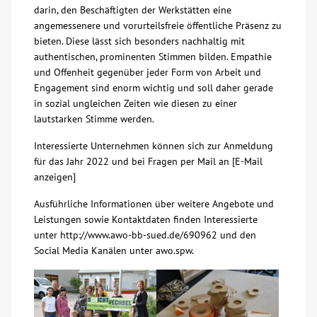
darin, den Beschäftigten der Werkstätten eine
angemessenere und vorurteilsfreie öffentliche Präsenz zu
Kontakt
bieten. Diese lässt sich besonders nachhaltig mit
authentischen, prominenten Stimmen bilden. Empathie
AWO BB Süd
und Offenheit gegenüber jeder Form von Arbeit und
Engagement sind enorm wichtig und soll daher gerade
in sozial ungleichen Zeiten wie diesen zu einer
lautstarken Stimme werden.
Interessierte Unternehmen können sich zur Anmeldung
für das Jahr 2022 und bei Fragen per Mail an [E-Mail
anzeigen]
Ausführliche Informationen über weitere Angebote und
Leistungen sowie Kontaktdaten finden Interessierte
unter http://www.awo-bb-sued.de/690962 und den
Social Media Kanälen unter awo.spw.