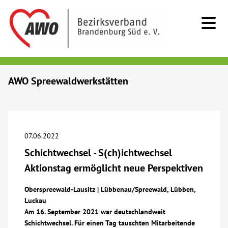
Kids & Teens
AWO Spreewaldwerkstätten
Senioren
Menschen mit Behinderung
07.06.2022
Schichtwechsel - S(ch)ichtwechsel
Beratung & Hilfe
Aktionstag ermöglicht neue Perspektiven
Begegnung
Oberspreewald-Lausitz | Lübbenau/Spreewald, Lübben,
Luckau
Am 16. September 2021 war deutschlandweit
Bildung
Schichtwechsel. Für einen Tag tauschten Mitarbeitende