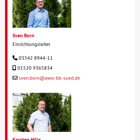
Sven Born
Einrichtungsleiter
03542 8944-11
01520 9365834
sven.born@awo-bb-sued.de
Karsten Hille