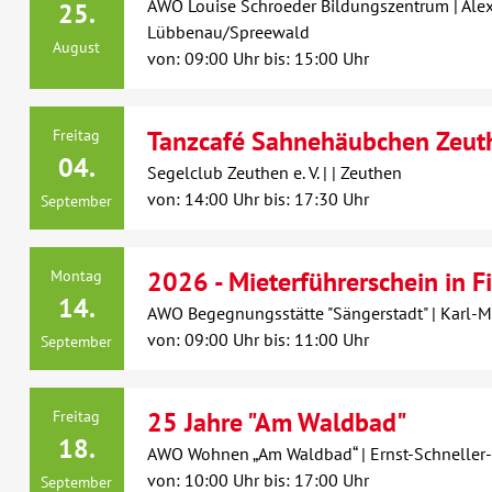
AWO Louise Schroeder Bildungszentrum | Ale
25.
Lübbenau/Spreewald
August
von: 09:00 Uhr bis: 15:00 Uhr
Tanzcafé Sahnehäubchen Zeut
Freitag
04.
Segelclub Zeuthen e. V. | | Zeuthen
von: 14:00 Uhr bis: 17:30 Uhr
September
2026 - Mieterführerschein in F
Montag
14.
AWO Begegnungsstätte "Sängerstadt" | Karl-M
von: 09:00 Uhr bis: 11:00 Uhr
September
25 Jahre "Am Waldbad"
Freitag
18.
AWO Wohnen „Am Waldbad“ | Ernst-Schneller
von: 10:00 Uhr bis: 17:00 Uhr
September