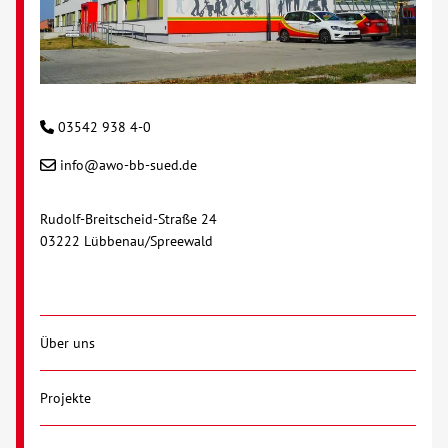
Über uns
Veranstaltungen
03542 938 4-0
Spenden
info@awo-bb-sued.de
Mitmachen
Rudolf-Breitscheid-Straße 24
03222 Lübbenau/Spreewald
Karriere
Ausbildung
Über uns
Glossar
Projekte
Suche