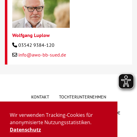
Wolfgang Luplow
03542 9384-120
info@awo-bb-sued.de
KONTAKT
TOCHTERUNTERNEHMEN
HINWEISGEBERSYSTEM
VORSCHLAG/BESCHWERDE
Wir verwenden Tracking-Cookies für
anonymisierte Nutzungsstatistiken.
LIEFERKETTENGESETZ
BARRIEREFREIHEIT
Datenschutz