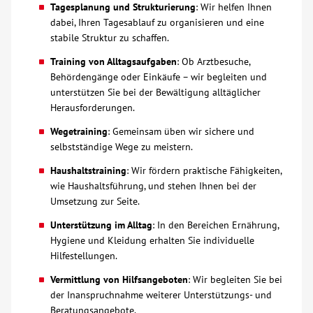
Tagesplanung und Strukturierung
: Wir helfen Ihnen
dabei, Ihren Tagesablauf zu organisieren und eine
Über uns
stabile Struktur zu schaffen.
Training von Alltagsaufgaben
: Ob Arztbesuche,
Veranstaltungen
Behördengänge oder Einkäufe – wir begleiten und
unterstützen Sie bei der Bewältigung alltäglicher
Spenden
Herausforderungen.
Wegetraining
: Gemeinsam üben wir sichere und
Mitmachen
selbstständige Wege zu meistern.
Haushaltstraining
: Wir fördern praktische Fähigkeiten,
Karriere
wie Haushaltsführung, und stehen Ihnen bei der
Umsetzung zur Seite.
Ausbildung
Unterstützung im Alltag
: In den Bereichen Ernährung,
Hygiene und Kleidung erhalten Sie individuelle
Hilfestellungen.
Glossar
Vermittlung von Hilfsangeboten
: Wir begleiten Sie bei
der Inanspruchnahme weiterer Unterstützungs- und
Suche
Beratungsangebote.