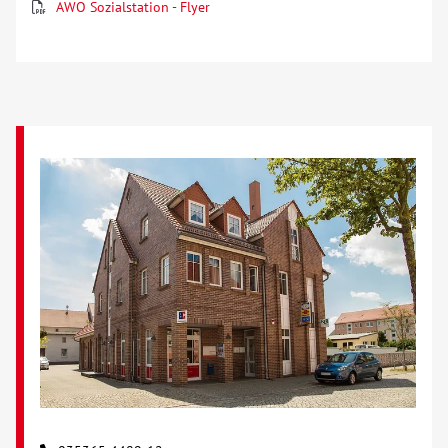
AWO Sozialstation - Flyer
Über uns
Veranstaltungen
Spenden
Mitmachen
Karriere
Ausbildung
Glossar
Suche