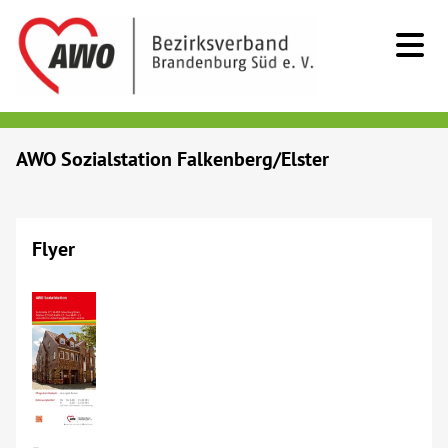
Kids & Teens
AWO Sozialstation Falkenberg/Elster
Senioren
Flyer
Menschen mit Behinderung
Beratung & Hilfe
Begegnung
Bildung