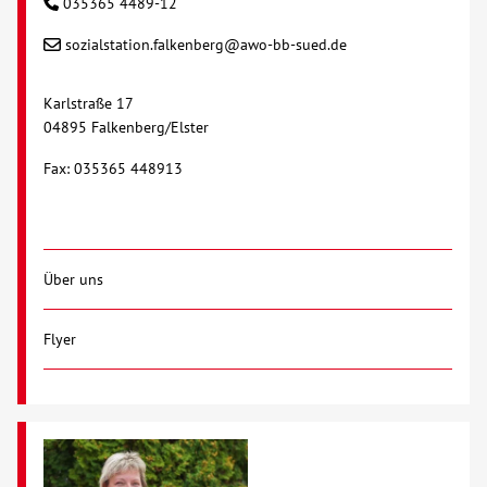
035365 4489-12
sozialstation.falkenberg@awo-bb-sued.de
Kontakt
Karlstraße 17
AWO BB Süd
04895 Falkenberg/Elster
Fax: 035365 448913
Über uns
Flyer