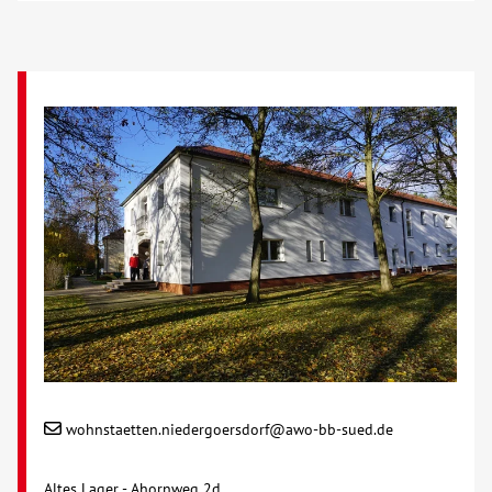
Über uns
Veranstaltungen
Spenden
Mitmachen
Karriere
Ausbildung
Glossar
wohnstaetten.niedergoersdorf@awo-bb-sued.de
Suche
Altes Lager - Ahornweg 2d