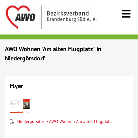
Kids & Teens
AWO Wohnen "Am alten Flugplatz" in
Niedergörsdorf
Senioren
Menschen mit Behinderung
Flyer
Beratung & Hilfe
Begegnung
Niedergörsdorf - AWO Wohnen Am alten Flugplatz
Bildung