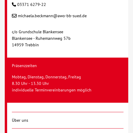
03371 6279-22
Kontakt
michaela.beckmann@awo-bb-sued.de
AWO BB Süd
c/o Grundschule Blankensee
Blankensee - Ruhemannweg 57b
14959 Trebbin
Präsenzzeiten
Mobtag, Dienstag, Donnerstag, Freitag
8.30 Uhr - 13.30 Uhr
individuelle Terminvereinbarungen möglich
Über uns