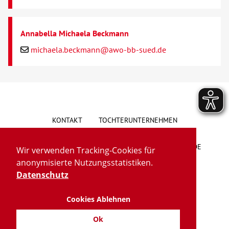
Annabella Michaela Beckmann
michaela.beckmann@awo-bb-sued.de
KONTAKT
TOCHTERUNTERNEHMEN
HINWEISGEBERSYSTEM
VORSCHLAG/BESCHWERDE
Wir verwenden Tracking-Cookies für
anonymisierte Nutzungsstatistiken.
LIEFERKETTENGESETZ
BARRIEREFREIHEIT
Datenschutz
Cookies Ablehnen
IMPRESSUM
DATENSCHUTZ
TRANSPARENZ
Ok