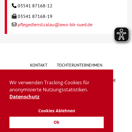
03541 87168-12
03541 87168-19
pflegedienst.calau@awo-bb-sued.de
KONTAKT
TOCHTERUNTERNEHMEN
HINWEISGEBERSYSTEM
VORSCHLAG/BESCHWERDE
Wir verwenden Tracking-Cookies für
anonymisierte Nutzungsstatistiken.
LIEFERKETTENGESETZ
BARRIEREFREIHEIT
Datenschutz
Cookies Ablehnen
IMPRESSUM
DATENSCHUTZ
TRANSPARENZ
Ok