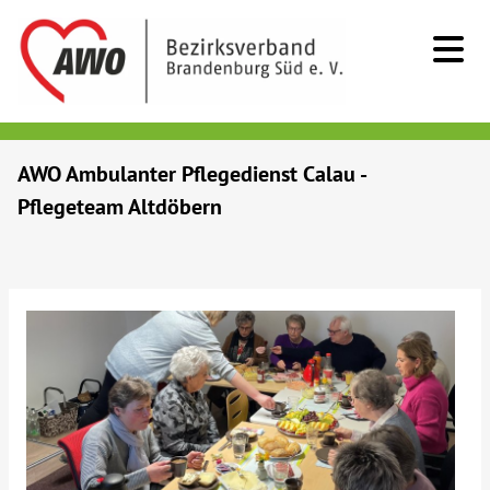
Kids & Teens
AWO Ambulanter Pflegedienst Calau -
Pflegeteam Altdöbern
Senioren
Menschen mit Behinderung
Beratung & Hilfe
Begegnung
Bildung