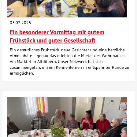
Über uns
03.02.2025
Veranstaltungen
Ein besonderer Vormittag mit gutem
Frühstück und guter Gesellschaft
Spenden
Ein gemütliches Frühstück, neue Gesichter und eine herzliche
Atmosphäre – genau das erlebten die Mieter des Wohnhauses
Am Markt 4 in Altdöbern. Unser Netzwerk hat sich
Mitmachen
zusammengetan, um ein Kennenlernen in entspannter Runde zu
ermöglichen.
Karriere
Ausbildung
Glossar
Suche