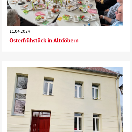
Kontakt
AWO BB Süd
11.04.2024
Osterfrühstück in Altdöbern