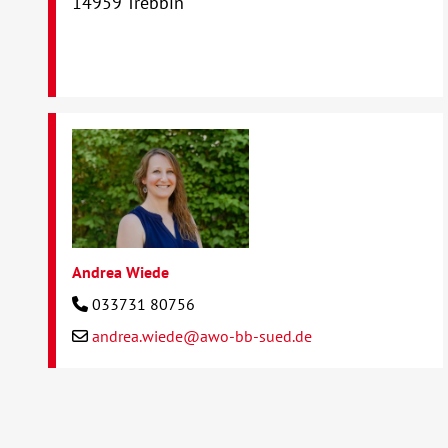
14959 Trebbin
Andrea Wiede
033731 80756
andrea.wiede@awo-bb-sued.de