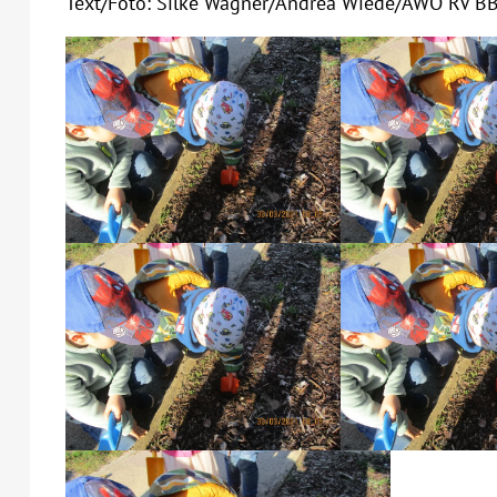
Text/Foto: Silke Wagner/Andrea Wiede/AWO RV B