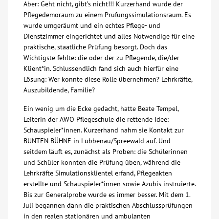
Aber: Geht nicht, gibt’s nicht!!! Kurzerhand wurde der
Pflegedemoraum zu einem Prüfungssimulationsraum. Es
Kontakt
wurde umgeräumt und ein echtes Pflege- und
Dienstzimmer eingerichtet und alles Notwendige für eine
praktische, staatliche Prüfung besorgt. Doch das
AWO BB Süd
Wichtigste fehlte: die oder der zu Pflegende, die/der
Klient*in. Schlussendlich fand sich auch hierfür eine
Lösung: Wer konnte diese Rolle übernehmen? Lehrkräfte,
Auszubildende, Familie?
Ein wenig um die Ecke gedacht, hatte Beate Tempel,
Leiterin der AWO Pflegeschule die rettende Idee:
Schauspieler*innen. Kurzerhand nahm sie Kontakt zur
BUNTEN BÜHNE in Lübbenau/Spreewald auf. Und
seitdem läuft es, zunächst als Proben: die Schülerinnen
und Schüler konnten die Prüfung üben, während die
Lehrkräfte Simulationsklientel erfand, Pflegeakten
erstellte und Schauspieler*innen sowie Azubis instruierte.
Bis zur Generalprobe wurde es immer besser. Mit dem 1.
Juli begannen dann die praktischen Abschlussprüfungen
in den realen stationären und ambulanten