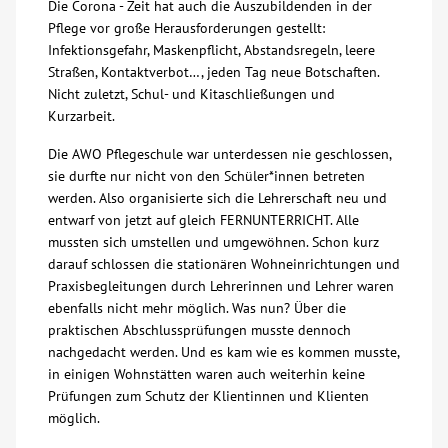
Die Corona - Zeit hat auch die Auszubildenden in der
Pflege vor große Herausforderungen gestellt:
Über uns
Infektionsgefahr, Maskenpflicht, Abstandsregeln, leere
Straßen, Kontaktverbot…, jeden Tag neue Botschaften.
Veranstaltungen
Nicht zuletzt, Schul- und Kitaschließungen und
Kurzarbeit.
Spenden
Die AWO Pflegeschule war unterdessen nie geschlossen,
sie durfte nur nicht von den Schüler*innen betreten
werden. Also organisierte sich die Lehrerschaft neu und
Mitmachen
entwarf von jetzt auf gleich FERNUNTERRICHT. Alle
mussten sich umstellen und umgewöhnen. Schon kurz
Karriere
darauf schlossen die stationären Wohneinrichtungen und
Praxisbegleitungen durch Lehrerinnen und Lehrer waren
ebenfalls nicht mehr möglich. Was nun? Über die
Ausbildung
praktischen Abschlussprüfungen musste dennoch
nachgedacht werden. Und es kam wie es kommen musste,
in einigen Wohnstätten waren auch weiterhin keine
Glossar
Prüfungen zum Schutz der Klientinnen und Klienten
möglich.
Suche