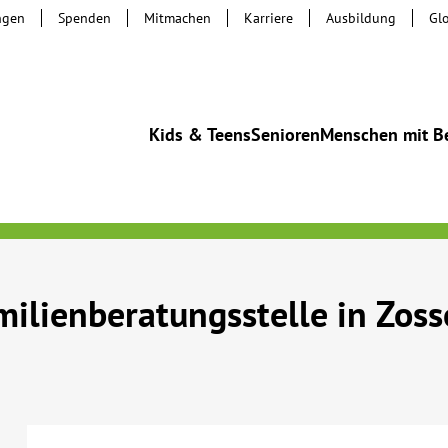
ngen
Spenden
Mitmachen
Karriere
Ausbildung
Gl
Kids & Teens
Senioren
Menschen mit B
ilienberatungsstelle in Zos