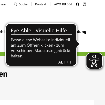
ossar
Suche
Kontakt
AWO BB Süd
ehinderung
Beratung & Hilfe
Begegnung
Bildung
sen