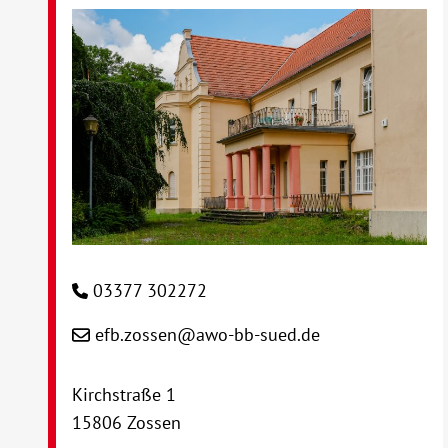
03377 302272
efb.zossen@awo-bb-sued.de
Kirchstraße 1
15806 Zossen