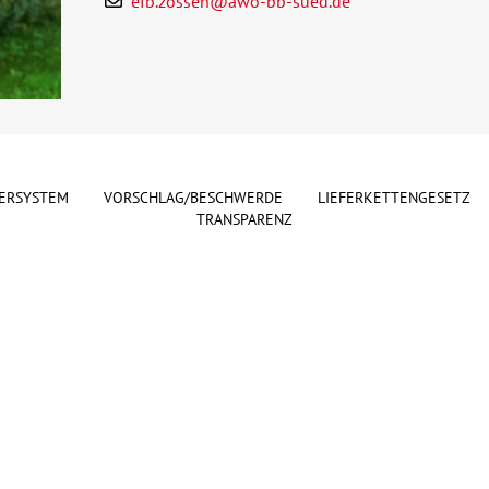
efb.zossen@awo-bb-sued.de
ERSYSTEM
VORSCHLAG/BESCHWERDE
LIEFERKETTENGESETZ
TRANSPARENZ