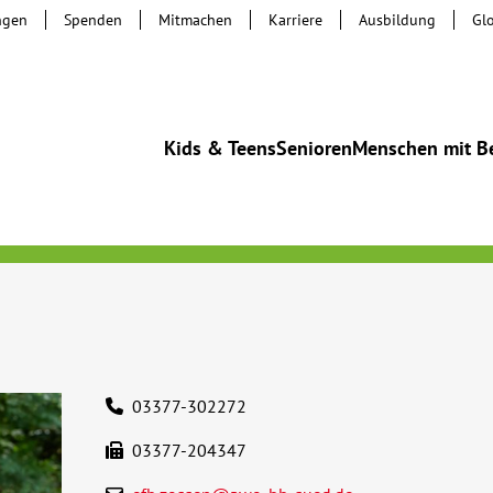
ngen
Spenden
Mitmachen
Karriere
Ausbildung
Gl
Kids & Teens
Senioren
Menschen mit B
03377-302272
03377-204347