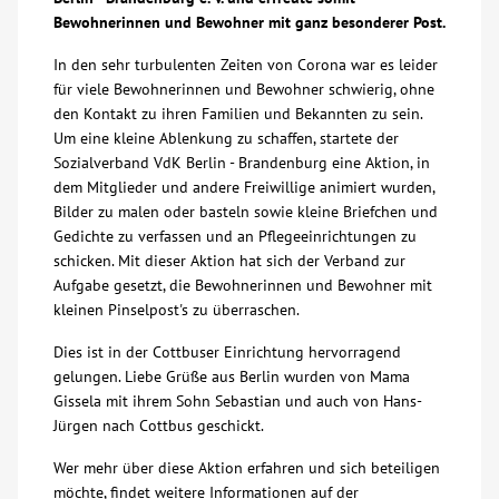
Bewohnerinnen und Bewohner mit ganz besonderer Post.
Über uns
In den sehr turbulenten Zeiten von Corona war es leider
für viele Bewohnerinnen und Bewohner schwierig, ohne
Veranstaltungen
den Kontakt zu ihren Familien und Bekannten zu sein.
Um eine kleine Ablenkung zu schaffen, startete der
Sozialverband VdK Berlin - Brandenburg eine Aktion, in
Spenden
dem Mitglieder und andere Freiwillige animiert wurden,
Bilder zu malen oder basteln sowie kleine Briefchen und
Mitmachen
Gedichte zu verfassen und an Pflegeeinrichtungen zu
schicken. Mit dieser Aktion hat sich der Verband zur
Aufgabe gesetzt, die Bewohnerinnen und Bewohner mit
Karriere
kleinen Pinselpost's zu überraschen.
Dies ist in der Cottbuser Einrichtung hervorragend
Ausbildung
gelungen. Liebe Grüße aus Berlin wurden von Mama
Gissela mit ihrem Sohn Sebastian und auch von Hans-
Glossar
Jürgen nach Cottbus geschickt.
Wer mehr über diese Aktion erfahren und sich beteiligen
Suche
möchte, findet weitere Informationen auf der