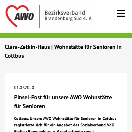
Kids & Teens
Clara-Zetkin-Haus | Wohnstätte für Senioren in
Cottbus
Senioren
Menschen mit Behinderung
01.07.2020
Beratung & Hilfe
Pinsel-Post für unsere AWO Wohnstätte
für Senioren
Begegnung
Cottbus. Unsere AWO Wohnstätte für Senioren in Cottbus
registrierte sich für ein Angebot des Sozialverband VdK
Bildung
Berlin - Brandenburg e. V. und erfreute somit