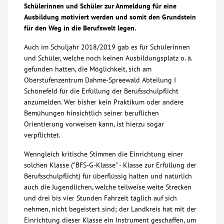
Schülerinnen und Schüler zur Anmeldung für eine
Über uns
Ausbildung motiviert werden und somit den Grundstein
für den Weg in die Berufswelt legen.
Veranstaltungen
Auch im Schuljahr 2018/2019 gab es für Schülerinnen
und Schüler, welche noch keinen Ausbildungsplatz o. ä.
gefunden hatten, die Möglichkeit, sich am
Spenden
Oberstufenzentrum Dahme-Spreewald Abteilung I
Schönefeld für die Erfüllung der Berufsschulpflicht
anzumelden. Wer bisher kein Praktikum oder andere
Mitmachen
Bemühungen hinsichtlich seiner beruflichen
Orientierung vorweisen kann, ist hierzu sogar
Karriere
verpflichtet.
Wenngleich kritische Stimmen die Einrichtung einer
Ausbildung
solchen Klasse ("BFS-G-Klasse" - Klasse zur Erfüllung der
Berufsschulpflicht) für überflüssig halten und natürlich
auch die Jugendlichen, welche teilweise weite Strecken
Glossar
und drei bis vier Stunden Fahrzeit täglich auf sich
nehmen, nicht begeistert sind; der Landkreis hat mit der
Suche
Einrichtung dieser Klasse ein Instrument geschaffen, um