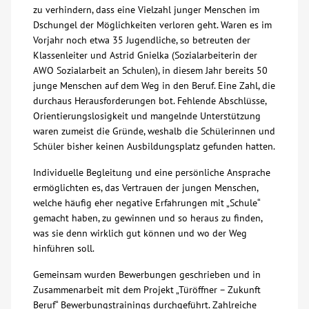
zu verhindern, dass eine Vielzahl junger Menschen im
Dschungel der Möglichkeiten verloren geht. Waren es im
Kontakt
Vorjahr noch etwa 35 Jugendliche, so betreuten der
Klassenleiter und Astrid Gnielka (Sozialarbeiterin der
AWO BB Süd
AWO Sozialarbeit an Schulen), in diesem Jahr bereits 50
junge Menschen auf dem Weg in den Beruf. Eine Zahl, die
durchaus Herausforderungen bot. Fehlende Abschlüsse,
Orientierungslosigkeit und mangelnde Unterstützung
waren zumeist die Gründe, weshalb die Schülerinnen und
Schüler bisher keinen Ausbildungsplatz gefunden hatten.
Individuelle Begleitung und eine persönliche Ansprache
ermöglichten es, das Vertrauen der jungen Menschen,
welche häufig eher negative Erfahrungen mit „Schule“
gemacht haben, zu gewinnen und so heraus zu finden,
was sie denn wirklich gut können und wo der Weg
hinführen soll.
Gemeinsam wurden Bewerbungen geschrieben und in
Zusammenarbeit mit dem Projekt „Türöffner – Zukunft
Beruf“ Bewerbungstrainings durchgeführt. Zahlreiche