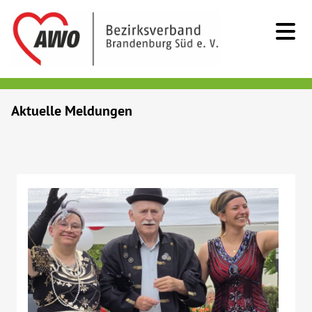
Kids & Teens
Aktuelle Meldungen
Senioren
Menschen mit Behinderung
Beratung & Hilfe
Begegnung
Bildung