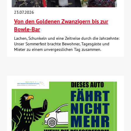
Über uns
23.07.2026
Von den Goldenen Zwanzigern bis zur
Veranstaltungen
Bowle-Bar
Lachen, Schunkeln und eine Zeitreise durch die Jahrzehnte:
Spenden
Unser Sommerfest brachte Bewohner, Tagesgäste und
Mieter zu einem unvergesslichen Tag zusammen.
Mitmachen
Karriere
Ausbildung
Glossar
Suche