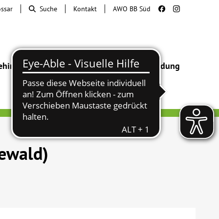
ossar
Suche
Kontakt
AWO BB Süd
ehinderung
Beratung & Hilfe
Begegnung
Bildung
eewald)