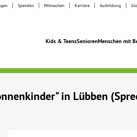
ngen
Spenden
Mitmachen
Karriere
Ausbildung
Gl
Kids & Teens
Senioren
Menschen mit B
onnenkinder" in Lübben (Spr