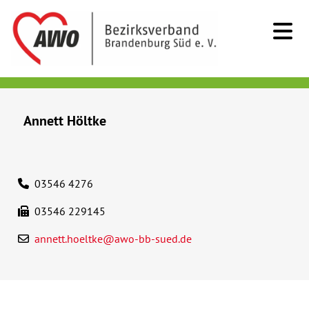
Kids & Teens
Annett Höltke
Senioren
Menschen mit Behinderung
03546 4276
03546 229145
Beratung & Hilfe
annett.hoeltke@awo-bb-sued.de
Begegnung
Bildung