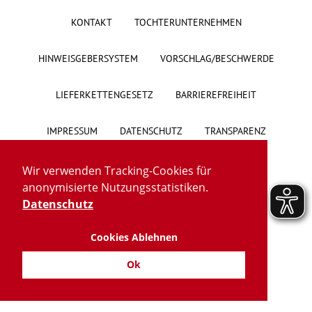
KONTAKT
TOCHTERUNTERNEHMEN
Über uns
HINWEISGEBERSYSTEM
VORSCHLAG/BESCHWERDE
Veranstaltungen
LIEFERKETTENGESETZ
BARRIEREFREIHEIT
Spenden
IMPRESSUM
DATENSCHUTZ
TRANSPARENZ
Mitmachen
Wir verwenden Tracking-Cookies für
Karriere
anonymisierte Nutzungsstatistiken.
Datenschutz
Ausbildung
Cookies Ablehnen
Glossar
Ok
Suche