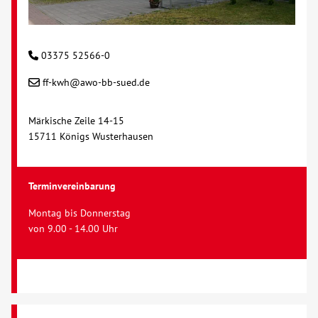
03375 52566-0
ff-kwh@awo-bb-sued.de
Märkische Zeile 14-15
15711 Königs Wusterhausen
Terminvereinbarung
Montag bis Donnerstag
von 9.00 - 14.00 Uhr