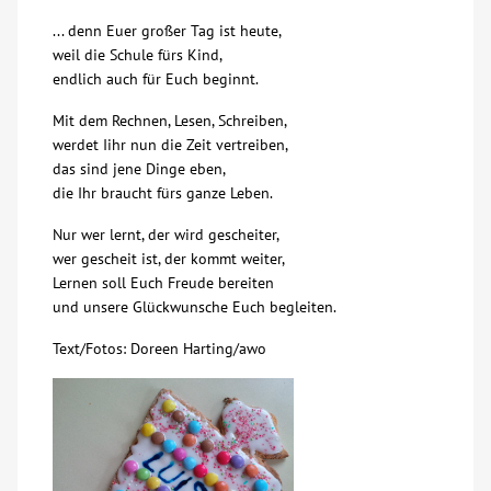
... denn Euer großer Tag ist heute,
Über uns
weil die Schule fürs Kind,
endlich auch für Euch beginnt.
Veranstaltungen
Mit dem Rechnen, Lesen, Schreiben,
werdet Iihr nun die Zeit vertreiben,
Spenden
das sind jene Dinge eben,
die Ihr braucht fürs ganze Leben.
Mitmachen
Nur wer lernt, der wird gescheiter,
wer gescheit ist, der kommt weiter,
Lernen soll Euch Freude bereiten
Karriere
und unsere Glückwunsche Euch begleiten.
Text/Fotos: Doreen Harting/awo
Ausbildung
Glossar
Suche