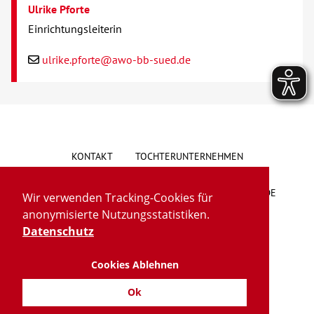
Ulrike Pforte
Einrichtungsleiterin
ulrike.pforte@awo-bb-sued.de
KONTAKT
TOCHTERUNTERNEHMEN
HINWEISGEBERSYSTEM
VORSCHLAG/BESCHWERDE
Wir verwenden Tracking-Cookies für
anonymisierte Nutzungsstatistiken.
LIEFERKETTENGESETZ
BARRIEREFREIHEIT
Datenschutz
Cookies Ablehnen
IMPRESSUM
DATENSCHUTZ
TRANSPARENZ
Ok