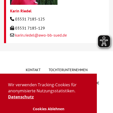
Karin Riedel
03531 7185-125
03531 7185-129
karin.riedel@awo-bb-sued.de
KONTAKT
TOCHTERUNTERNEHMEN
HINWEISGEBERSYSTEM
VORSCHLAG/BESCHWERDE
Wir verwenden Tracking-Cookies für
anonymisierte Nutzungsstatistiken.
LIEFERKETTENGESETZ
BARRIEREFREIHEIT
Datenschutz
Cookies Ablehnen
IMPRESSUM
DATENSCHUTZ
TRANSPARENZ