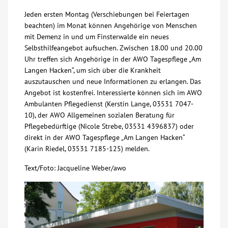
Jeden ersten Montag (Verschiebungen bei Feiertagen
Über uns
beachten) im Monat können Angehörige von Menschen
mit Demenz in und um Finsterwalde ein neues
Veranstaltungen
Selbsthilfeangebot aufsuchen. Zwischen 18.00 und 20.00
Uhr treffen sich Angehörige in der AWO Tagespflege „Am
Langen Hacken“, um sich über die Krankheit
Spenden
auszutauschen und neue Informationen zu erlangen. Das
Angebot ist kostenfrei. Interessierte können sich im AWO
Ambulanten Pflegedienst (Kerstin Lange, 03531 7047-
Mitmachen
10), der AWO Allgemeinen sozialen Beratung für
Pflegebedürftige (Nicole Strebe, 03531 4396837) oder
Karriere
direkt in der AWO Tagespflege „Am Langen Hacken“
(Karin Riedel, 03531 7185-125) melden.
Ausbildung
Text/Foto: Jacqueline Weber/awo
Glossar
Suche