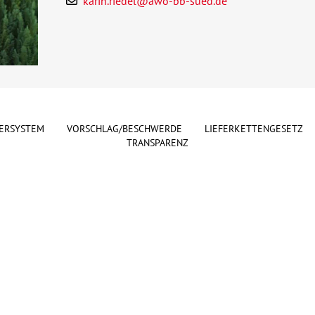
karin.riedel@awo-bb-sued.de
ERSYSTEM
VORSCHLAG/BESCHWERDE
LIEFERKETTENGESETZ
TRANSPARENZ