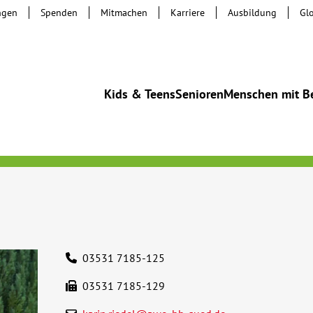
ngen
Spenden
Mitmachen
Karriere
Ausbildung
Gl
Kids & Teens
Senioren
Menschen mit B
03531 7185-125
03531 7185-129