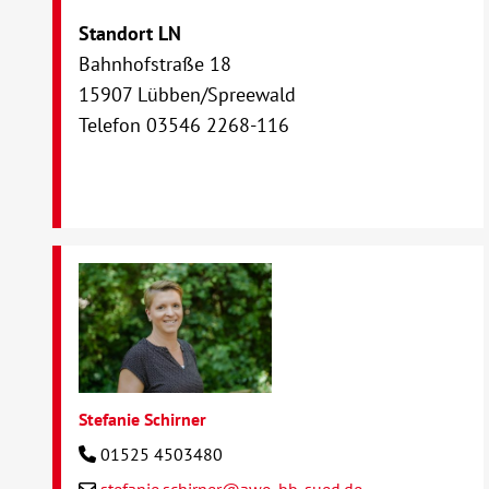
Standort LN
Bahnhofstraße 18
15907 Lübben/Spreewald
Telefon 03546 2268-116
Stefanie Schirner
01525 4503480
stefanie.schirner@awo-bb-sued.de