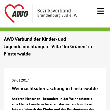
Kids & Teens
AWO Verbund der Kinder- und
Jugendeinrichtungen - Villa "Im Grünen" in
Senioren
Finsterwalde
Menschen mit Behinderung
Beratung & Hilfe
09.01.2017
Weihnachtsüberraschung in Finsterwalde
Begegnung
Anderen Menschen - besonders in der Weihnachtszeit -
eine kleine Freude zu bereiten, das war auch in diesem
Bildung
Jahr ein Wunsch der Kinder und des Erzieherteams der