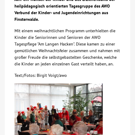
heilpädagogisch orientierten Tagesgruppe des AWO
Über uns
Verbund der Kinder- und Jugendeinrichtungen aus
Finsterwalde.
Veranstaltungen
Mit einem weihnachtlichen Programm unterhielten die
Kinder die Seniorinnen und Senioren der AWO
Tagespflege "Am Langen Hacken". Diese kamen zu einer
Spenden
gemütlichen Weihnachtsfeier zusammen und nahmen mit
großer Freude die selbstgebastelten Geschenke, welche
Mitmachen
die Kinder an jeden einzelnen Gast verteilt haben, an.
Text:/Fotos: Birgit Voigt/awo
Karriere
Ausbildung
Glossar
Suche