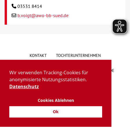
03531 8414
b.voigt@awo-bb-sued.de
KONTAKT
TOCHTERUNTERNEHMEN
HINWEISGEBERSYSTEM
VORSCHLAG/BESCHWERDE
Wir verwenden Tracking-Cookies für
anonymisierte Nutzungsstatistiken.
LIEFERKETTENGESETZ
BARRIEREFREIHEIT
Datenschutz
Cookies Ablehnen
IMPRESSUM
DATENSCHUTZ
TRANSPARENZ
Ok