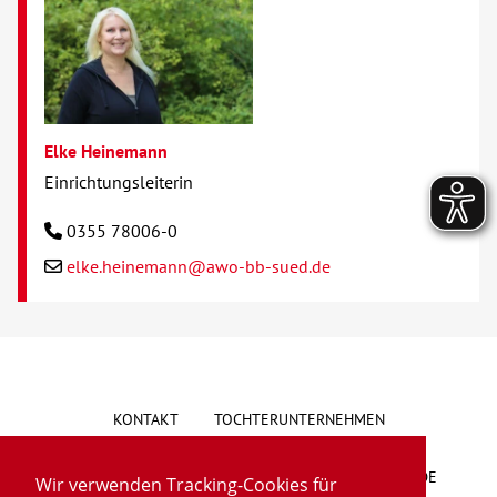
Elke Heinemann
Einrichtungsleiterin
0355 78006-0
elke.heinemann@awo-bb-sued.de
KONTAKT
TOCHTERUNTERNEHMEN
HINWEISGEBERSYSTEM
VORSCHLAG/BESCHWERDE
Wir verwenden Tracking-Cookies für