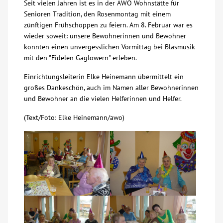
Seit vielen Jahren ist es in der AWO Wohnstätte für
Senioren Tradition, den Rosenmontag mit einem
Über uns
zünftigen Frühschoppen zu feiern. Am 8. Februar war es
wieder soweit: unsere Bewohnerinnen und Bewohner
Veranstaltungen
konnten einen unvergesslichen Vormittag bei Blasmusik
mit den "Fidelen Gaglowern" erleben.
Spenden
Einrichtungsleiterin Elke Heinemann übermittelt ein
großes Dankeschön, auch im Namen aller Bewohnerinnen
und Bewohner an die vielen Helferinnen und Helfer.
Mitmachen
(Text/Foto: Elke Heinemann/awo)
Karriere
Ausbildung
Glossar
Suche