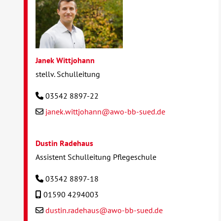
Janek Wittjohann
stellv. Schulleitung
03542 8897-22
janek.wittjohann@awo-bb-sued.de
Dustin Radehaus
Assistent Schulleitung Pflegeschule
03542 8897-18
01590 4294003
dustin.radehaus@awo-bb-sued.de