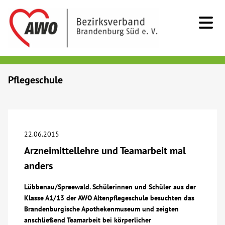
Kids & Teens
Pflegeschule
Senioren
Menschen mit Behinderung
22.06.2015
Arzneimittellehre und Teamarbeit mal
Beratung & Hilfe
anders
Begegnung
Lübbenau/Spreewald. Schülerinnen und Schüler aus der
Klasse A1/13 der AWO Altenpflegeschule besuchten das
Brandenburgische Apothekenmuseum und zeigten
Bildung
anschließend Teamarbeit bei körperlicher