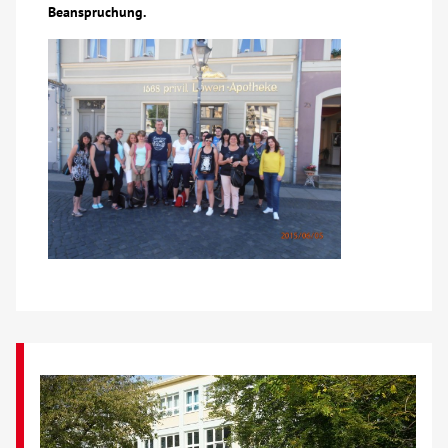
Beanspruchung.
Über uns
Veranstaltungen
Spenden
Mitmachen
Karriere
Ausbildung
Glossar
Suche