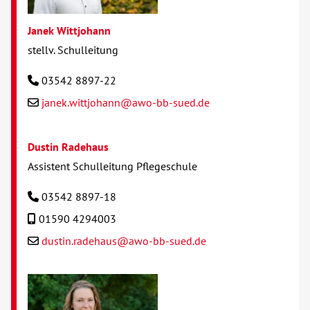
Janek Wittjohann
stellv. Schulleitung
03542 8897-22
janek.wittjohann@awo-bb-sued.de
Dustin Radehaus
Assistent Schulleitung Pflegeschule
03542 8897-18
01590 4294003
dustin.radehaus@awo-bb-sued.de