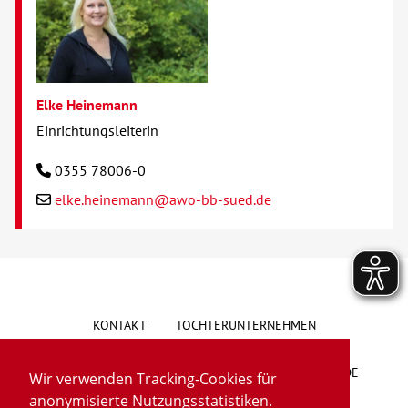
Elke Heinemann
Einrichtungsleiterin
0355 78006-0
elke.heinemann@awo-bb-sued.de
KONTAKT
TOCHTERUNTERNEHMEN
HINWEISGEBERSYSTEM
VORSCHLAG/BESCHWERDE
Wir verwenden Tracking-Cookies für
anonymisierte Nutzungsstatistiken.