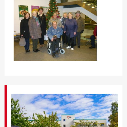
Über uns
Veranstaltungen
Spenden
Mitmachen
Karriere
Ausbildung
Glossar
Suche